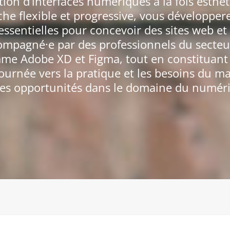
ation d’interfaces numériques à la fois esthét
he flexible et progressive, vous développe
essentielles pour concevoir des sites web et
ccompagné·e par des professionnels du secte
mme Adobe XD et Figma, tout en constituant 
urnée vers la pratique et les besoins du m
les opportunités dans le domaine du numér