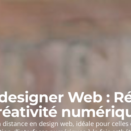
designer Web : Rév
réativité numériq
 distance en design web, idéale pour celles 