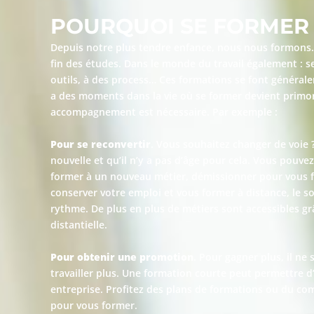
POURQUOI SE FORMER 
Depuis notre plus tendre enfance, nous nous formons. 
fin des études. Dans le monde du travail également : 
outils, à des process… Ces formations se font généraleme
a des moments dans la vie où se former devient primord
accompagnement est nécessaire. Par exemple :
Pour se reconvertir
. Vous souhaitez changer de voie ?
nouvelle et qu’il n’y a pas d’âge pour cela. Vous pouv
former à un nouveau métier, démissionner pour vous 
conserver votre emploi et vous former à distance, le so
rythme. De plus en plus de métiers sont accessibles gr
distantielle.
Pour obtenir une promotion
. Pour gagner plus, il ne 
travailler plus. Une formation courte peut permettre d
entreprise. Profitez des plans de formations ou du c
pour vous former.