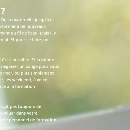
?
De la maternelle jusqu’à la
se former à de nouveaux
nt au fil de l’eau. Mais il y
ial. Et pour se faire, un
 C’est possible. Et la bonne
ez négocier un congé pour vous
former, ou plus simplement
ir, les week end, à votre
âce à la formation
s’agit pas toujours de
’évoluer dans votre
ompte personnel de formation