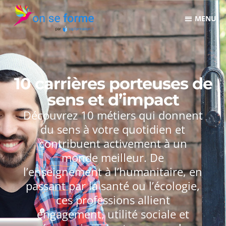
10 carrières porteuses de
sens et d’impact
Découvrez 10 métiers qui donnent
du sens à votre quotidien et
contribuent activement à un
monde meilleur. De
l’enseignement à l’humanitaire, en
passant par la santé ou l’écologie,
ces professions allient
engagement, utilité sociale et